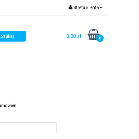
Strefa klienta
Zaloguj się
Zarejestruj się
0,00 zł
0
Dodaj zgłoszenie
zamówień.