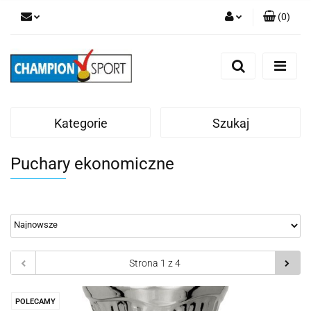
(
0
)
Zaloguj się
Zarejestruj się
Dodaj zgłoszenie
Kategorie
Szukaj
Puchary ekonomiczne
POLECAMY