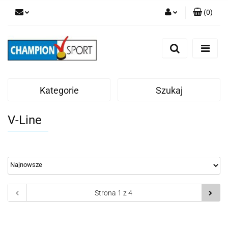
(
0
)
Zaloguj się
Zarejestruj się
Dodaj zgłoszenie
Kategorie
Szukaj
V-Line