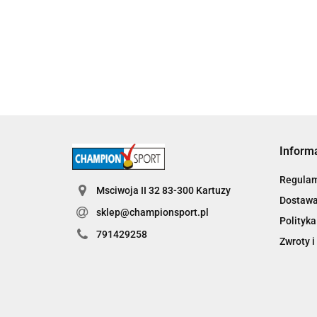
115.60
Inform
Regula
Msciwoja II 32 83-300 Kartuzy
Dostaw
sklep@championsport.pl
Polityka
791429258
Zwroty i