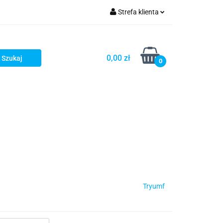
Strefa klienta
Zaloguj się
Zarejestruj się
0,00 zł
0
Dodaj zgłoszenie
Tryumf