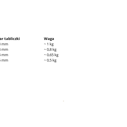
r tabliczki
Waga
63 mm
~ 1 kg
54 mm
~ 0,8 kg
54 mm
~ 0,65 kg
45 mm
~ 0,5 kg