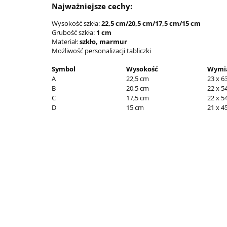
Najważniejsze cechy:
Wysokość szkła:
22,5 cm/20,5 cm/17,5 cm/15 cm
Grubość szkła:
1 cm
Materiał:
szkło, marmur
Możliwość personalizacji tabliczki
Symbol
Wysokość
Wymia
A
22,5 cm
23 x 
B
20,5 cm
22 x 
C
17,5 cm
22 x 
D
15 cm
21 x 