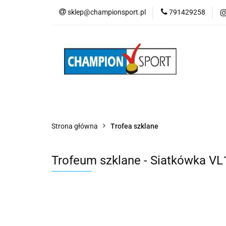
sklep@championsport.pl
791429258
Wszystkie kategorie
Strona główna
Trofea szklane
Trofeum szklane - Siatkówka V