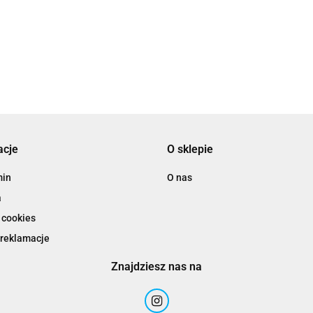
acje
O sklepie
min
O nas
a
 cookies
 reklamacje
Znajdziesz nas na