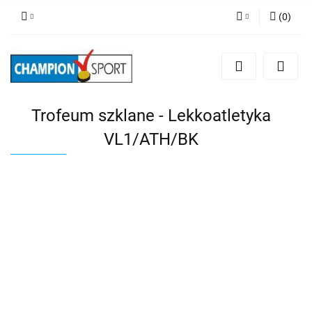
(
0
)
Zaloguj się
Zarejestruj się
Dodaj zgłoszenie
Trofeum szklane - Lekkoatletyka
VL1/ATH/BK