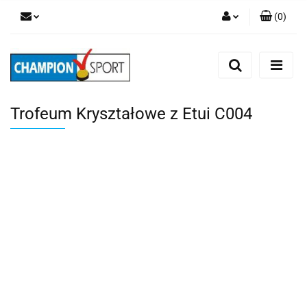
(
0
)
Zaloguj się
Zarejestruj się
Dodaj zgłoszenie
Trofeum Kryształowe z Etui C004