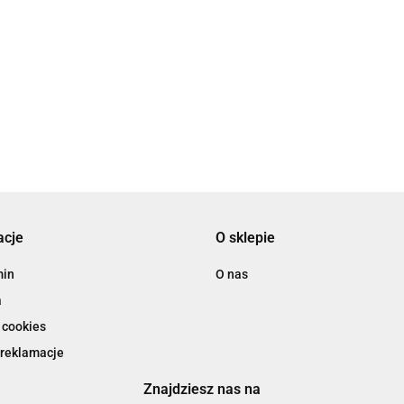
acje
O sklepie
min
O nas
a
 cookies
 reklamacje
Znajdziesz nas na