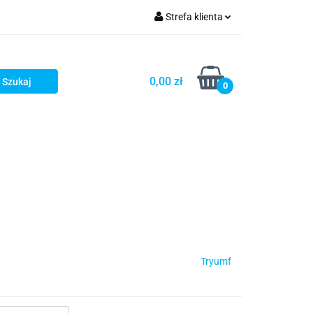
Strefa klienta
Zaloguj się
Zarejestruj się
0,00 zł
0
Dodaj zgłoszenie
Tryumf