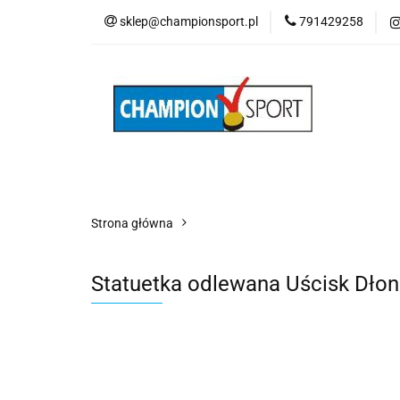
sklep@championsport.pl
791429258
Wszystkie kategorie
Strona główna
Statuetka odlewana Uścisk Dło