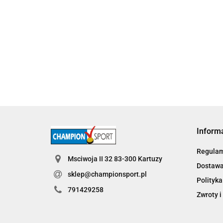
Puchar metalowy złoty Piłka Nożna 4228-N
115.60
Inform
Regula
Msciwoja II 32 83-300 Kartuzy
Dostaw
sklep@championsport.pl
Polityka
791429258
Zwroty i