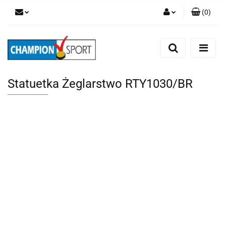
(
0
)
Zaloguj się
Zarejestruj się
Dodaj zgłoszenie
Statuetka Żeglarstwo RTY1030/BR