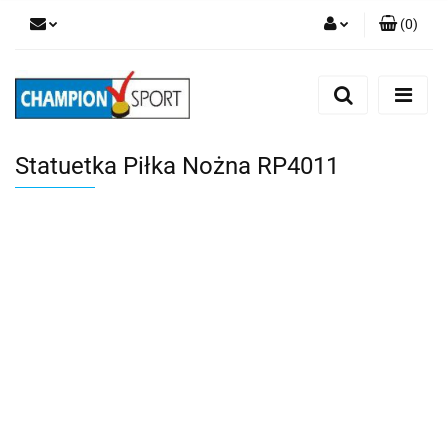
(
0
)
Zaloguj się
Zarejestruj się
Dodaj zgłoszenie
Statuetka Piłka Nożna RP4011