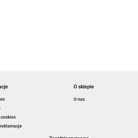
acje
O sklepie
min
O nas
a
 cookies
 reklamacje