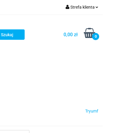
Strefa klienta
Zaloguj się
Zarejestruj się
0,00 zł
0
Dodaj zgłoszenie
Tryumf