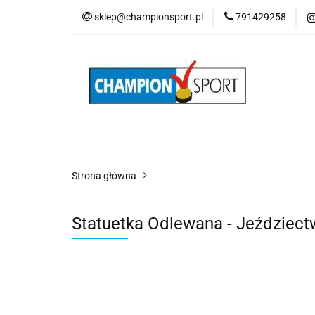
sklep@championsport.pl
791429258
Wszystkie kategorie
Strona główna
Statuetka Odlewana - Jeździec