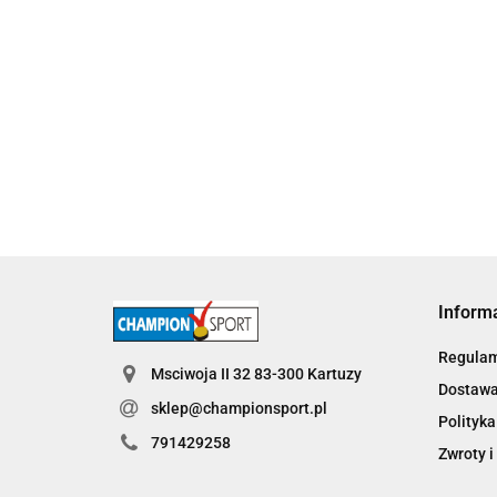
Puchar metalowy złoty Piłka Nożna 4228-N
115.60
Inform
Regula
Msciwoja II 32 83-300 Kartuzy
Dostaw
sklep@championsport.pl
Polityka
791429258
Zwroty i