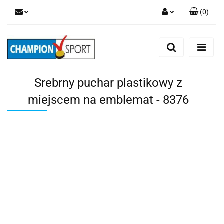
(
0
)
Zaloguj się
Zarejestruj się
Dodaj zgłoszenie
Srebrny puchar plastikowy z
miejscem na emblemat - 8376