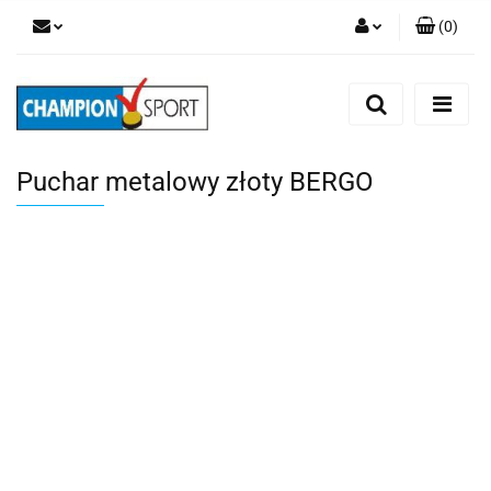
(
0
)
Zaloguj się
Zarejestruj się
Dodaj zgłoszenie
Puchar metalowy złoty BERGO