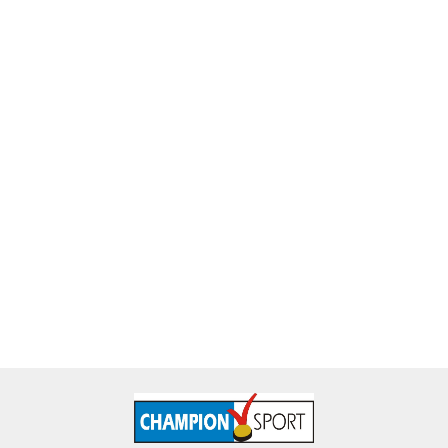
Puchar metalowy złoty Piłka Nożna 4228-N
115.60