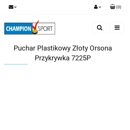
(
0
)
Zaloguj się
Zarejestruj się
Dodaj zgłoszenie
Puchar Plastikowy Złoty Orsona
Przykrywka 7225P