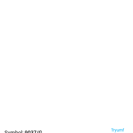
Tryumf
Symbol:
9037/G