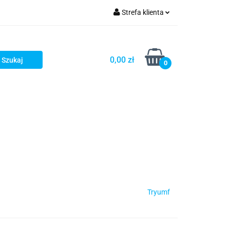
Strefa klienta
Zaloguj się
Zarejestruj się
0,00 zł
0
Dodaj zgłoszenie
Tryumf