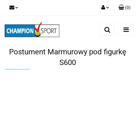
(
0
)
Zaloguj się
Zarejestruj się
Dodaj zgłoszenie
Postument Marmurowy pod figurkę
S600