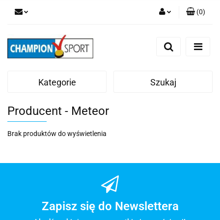
(
0
)
Zaloguj się
Zarejestruj się
Dodaj zgłoszenie
Kategorie
Szukaj
Producent - Meteor
Brak produktów do wyświetlenia
Zapisz się do Newslettera