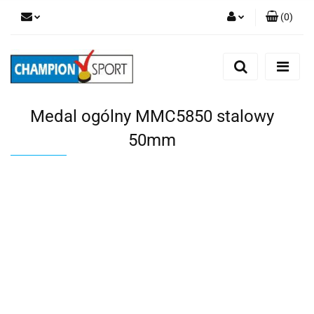
(
0
)
Zaloguj się
Zarejestruj się
Dodaj zgłoszenie
Medal ogólny MMC5850 stalowy
50mm