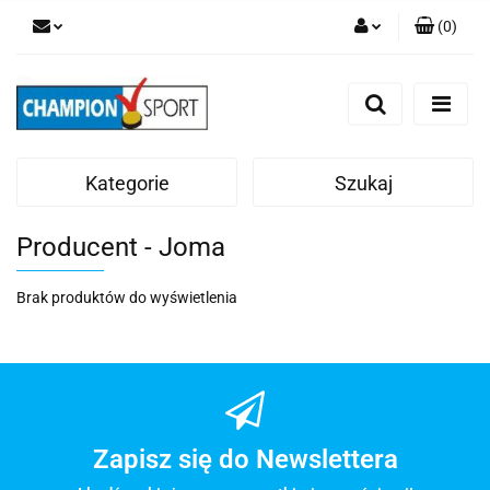
(
0
)
Zaloguj się
Zarejestruj się
Dodaj zgłoszenie
Kategorie
Szukaj
Producent - Joma
Brak produktów do wyświetlenia
Zapisz się do Newslettera