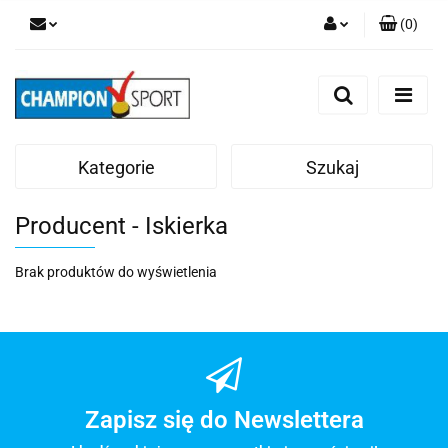
(
0
)
Zaloguj się
Zarejestruj się
Dodaj zgłoszenie
Kategorie
Szukaj
Producent - Iskierka
Brak produktów do wyświetlenia
Zapisz się do Newslettera