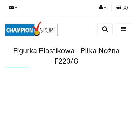
(
0
)
Zaloguj się
Zarejestruj się
Dodaj zgłoszenie
Figurka Plastikowa - Piłka Nożna
F223/G