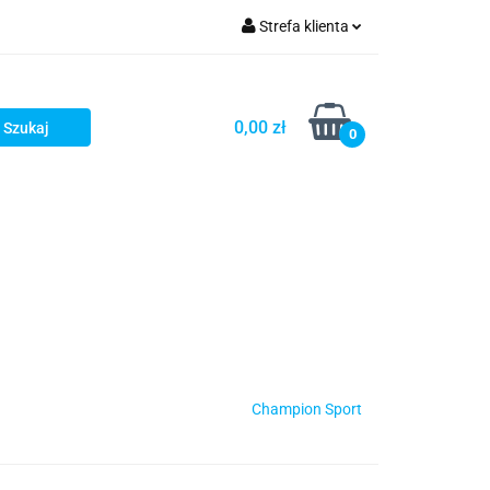
Strefa klienta
Zaloguj się
Zarejestruj się
0,00 zł
0
Dodaj zgłoszenie
Champion Sport