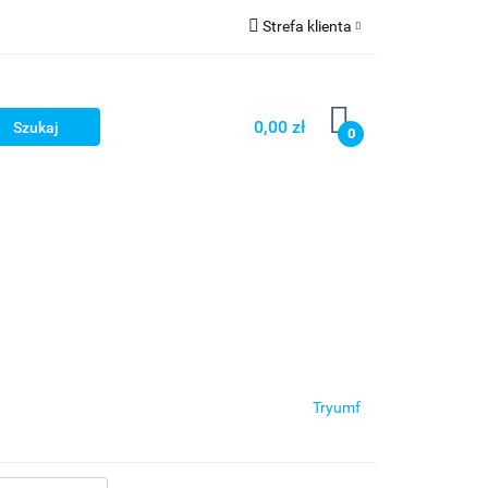
Strefa klienta
Zaloguj się
Zarejestruj się
0,00 zł
0
Dodaj zgłoszenie
Tryumf