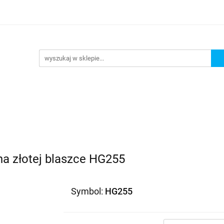
a złotej blaszce HG255
Symbol:
HG255