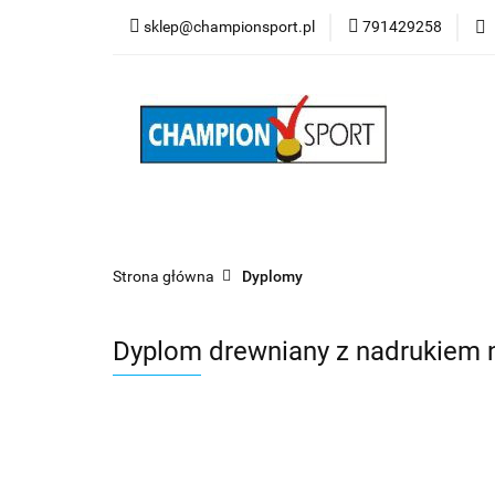
sklep@championsport.pl
791429258
Wszystkie kategorie
Strona główna
Dyplomy
Dyplom drewniany z nadrukiem n